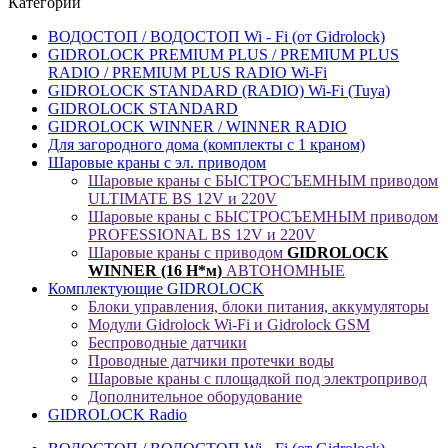
Категории
ВОДОСТОП / ВОДОСТОП Wi - Fi (от Gidrolock)
GIDROLOCK PREMIUM PLUS / PREMIUM PLUS
RADIO / PREMIUM PLUS RADIO Wi-Fi
GIDROLOCK STANDARD (RADIO) Wi-Fi (Tuya)
GIDROLOCK STANDARD
GIDROLOCK WINNER / WINNER RADIO
Для загородного дома (комплекты с 1 краном)
Шаровые краны с эл. приводом
Шаровые краны с БЫСТРОСЪЕМНЫМ приводом
ULTIMATE BS 12V и 220V
Шаровые краны с БЫСТРОСЪЕМНЫМ приводом
PROFESSIONAL BS 12V и 220V
Шаровые краны с приводом
GIDROLOCK
WINNER (16 Н*м)
АВТОНОМНЫЕ
Комплектующие GIDROLOCK
Блоки управления, блоки питания, аккумуляторы
Модули Gidrolock Wi-Fi и Gidrolock GSM
Беспроводные датчики
Проводные датчики протечки воды
Шаровые краны с площадкой под электропривод
Дополнительное оборудование
GIDROLOCK Radio