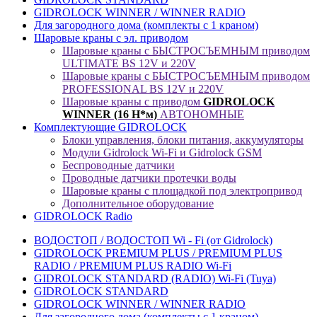
GIDROLOCK WINNER / WINNER RADIO
Для загородного дома (комплекты с 1 краном)
Шаровые краны с эл. приводом
Шаровые краны с БЫСТРОСЪЕМНЫМ приводом
ULTIMATE BS 12V и 220V
Шаровые краны с БЫСТРОСЪЕМНЫМ приводом
PROFESSIONAL BS 12V и 220V
Шаровые краны с приводом
GIDROLOCK
WINNER (16 Н*м)
АВТОНОМНЫЕ
Комплектующие GIDROLOCK
Блоки управления, блоки питания, аккумуляторы
Модули Gidrolock Wi-Fi и Gidrolock GSM
Беспроводные датчики
Проводные датчики протечки воды
Шаровые краны с площадкой под электропривод
Дополнительное оборудование
GIDROLOCK Radio
ВОДОСТОП / ВОДОСТОП Wi - Fi (от Gidrolock)
GIDROLOCK PREMIUM PLUS / PREMIUM PLUS
RADIO / PREMIUM PLUS RADIO Wi-Fi
GIDROLOCK STANDARD (RADIO) Wi-Fi (Tuya)
GIDROLOCK STANDARD
GIDROLOCK WINNER / WINNER RADIO
Для загородного дома (комплекты с 1 краном)