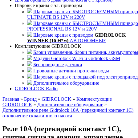
Шаровые краны с эл. приводом
Шаровые краны с БЫСТРОСЪЕМНЫМ привод
ULTIMATE BS 12V и 220V
Шаровые краны с БЫСТРОСЪЕМНЫМ привод
PROFESSIONAL BS 12V и 220V
Шаровые краны с приводом
GIDROLOCK
WINNER (16 Н*м)
АВТОНОМНЫЕ
Комплектующие GIDROLOCK
Блоки управления, блоки питания, аккумулятор
Модули Gidrolock Wi-Fi и Gidrolock GSM
Беспроводные датчики
Проводные датчики протечки воды
Шаровые краны с площадкой под электропривод
Дополнительное оборудование
GIDROLOCK Radio
Главная
»
Бренд
»
GIDROLOCK
»
Комплектующие
GIDROLOCK
»
Дополнительное оборудование
»
Дополнительное реле Gidrolock 10А (перекидной контакт 1С),
отключение скважинного насоса
Реле 10А (перекидной контакт 1С),
снятие сигнала аварии, управление