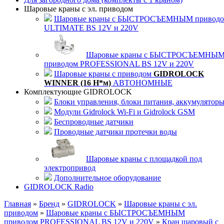
Шаровые краны с эл. приводом
Шаровые краны с БЫСТРОСЪЕМНЫМ привод
ULTIMATE BS 12V и 220V
Шаровые краны с БЫСТРОСЪЕМНЫ
приводом PROFESSIONAL BS 12V и 220V
Шаровые краны с приводом
GIDROLOCK
WINNER (16 Н*м)
АВТОНОМНЫЕ
Комплектующие GIDROLOCK
Блоки управления, блоки питания, аккумулятор
Модули Gidrolock Wi-Fi и Gidrolock GSM
Беспроводные датчики
Проводные датчики протечки воды
Шаровые краны с площадкой под
электропривод
Дополнительное оборудование
GIDROLOCK Radio
Главная
»
Бренд
»
GIDROLOCK
»
Шаровые краны с эл.
приводом
»
Шаровые краны с БЫСТРОСЪЕМНЫМ
приводом PROFESSIONAL BS 12V и 220V
»
Кран шаровый с