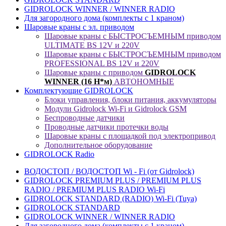
GIDROLOCK WINNER / WINNER RADIO
Для загородного дома (комплекты с 1 краном)
Шаровые краны с эл. приводом
Шаровые краны с БЫСТРОСЪЕМНЫМ приводом
ULTIMATE BS 12V и 220V
Шаровые краны с БЫСТРОСЪЕМНЫМ приводом
PROFESSIONAL BS 12V и 220V
Шаровые краны с приводом
GIDROLOCK
WINNER (16 Н*м)
АВТОНОМНЫЕ
Комплектующие GIDROLOCK
Блоки управления, блоки питания, аккумуляторы
Модули Gidrolock Wi-Fi и Gidrolock GSM
Беспроводные датчики
Проводные датчики протечки воды
Шаровые краны с площадкой под электропривод
Дополнительное оборудование
GIDROLOCK Radio
ВОДОСТОП / ВОДОСТОП Wi - Fi (от Gidrolock)
GIDROLOCK PREMIUM PLUS / PREMIUM PLUS
RADIO / PREMIUM PLUS RADIO Wi-Fi
GIDROLOCK STANDARD (RADIO) Wi-Fi (Tuya)
GIDROLOCK STANDARD
GIDROLOCK WINNER / WINNER RADIO
Для загородного дома (комплекты с 1 краном)