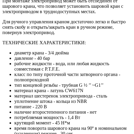
При монтаже электропривод может быть отсоединен от
шарового крана, что позволяет установить шаровой кран с
электроприводом в труднодоступных местах.
Для ручного управления краном достаточно легко и быстро
снять скобу и открыть/закрыть кран в ручном режиме,
повернув электропривод.
ТЕХНИЧЕСКИЕ ХАРАКТЕРИСТИКИ:
диаметр крана - 3/4 дюйма
давление - 40 бар
рабочие жидкости - вода, или любая жидкость
совместимая с P.T.F.E.
класс по типу проточной части затворного органа -
полнопроходной
тип концевой резьбы - трубная G ½ ’’ ~G1’’
материал крана - латунь CW617N
материал шестеренок электропривода - сталь
уплотнение штока - кольца из NBR
питание - 220 В
наличие второстепенного питания - нет
потребляемая мощность - 1,4 Вт
крутящий момент - 45 Н*м
время поворота шарового крана на 90º в номинальном
(усиленном) режиме - 30 сек