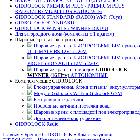
ВОДОСТОП / ВОДОСТОП Wi - Fi (от Gidrolock)
GIDROLOCK PREMIUM PLUS / PREMIUM PLUS
RADIO / PREMIUM PLUS RADIO Wi-Fi
GIDROLOCK STANDARD (RADIO) Wi-Fi (Tuya)
GIDROLOCK STANDARD
GIDROLOCK WINNER / WINNER RADIO
Для загородного дома (комплекты с 1 краном)
Шаровые краны с эл. приводом
Шаровые краны с БЫСТРОСЪЕМНЫМ привод
ULTIMATE BS 12V и 220V
Шаровые краны с БЫСТРОСЪЕМНЫМ привод
PROFESSIONAL BS 12V и 220V
Шаровые краны с приводом
GIDROLOCK
WINNER (16 Н*м)
АВТОНОМНЫЕ
Комплектующие GIDROLOCK
Блоки управления, блоки питания, аккумулятор
Модули Gidrolock Wi-Fi и Gidrolock GSM
Беспроводные датчики
Проводные датчики протечки воды
Шаровые краны с площадкой под электропривод
Дополнительное оборудование
GIDROLOCK Radio
Главная
»
Бренд
»
GIDROLOCK
»
Комплектующие