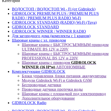
Категории
ВОДОСТОП / ВОДОСТОП Wi - Fi (от Gidrolock)
GIDROLOCK PREMIUM PLUS / PREMIUM PLUS
RADIO / PREMIUM PLUS RADIO Wi-Fi
GIDROLOCK STANDARD (RADIO) Wi-Fi (Tuya)
GIDROLOCK STANDARD
GIDROLOCK WINNER / WINNER RADIO
Для загородного дома (комплекты с 1 краном)
Шаровые краны с эл. приводом
Шаровые краны с БЫСТРОСЪЕМНЫМ приводом
ULTIMATE BS 12V и 220V
Шаровые краны с БЫСТРОСЪЕМНЫМ приводом
PROFESSIONAL BS 12V и 220V
Шаровые краны с приводом
GIDROLOCK
WINNER (16 Н*м)
АВТОНОМНЫЕ
Комплектующие GIDROLOCK
Блоки управления, блоки питания, аккумуляторы
Модули Gidrolock Wi-Fi и Gidrolock GSM
Беспроводные датчики
Проводные датчики протечки воды
Шаровые краны с площадкой под электропривод
Дополнительное оборудование
GIDROLOCK Radio