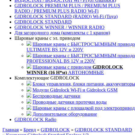
ВОДОСТОП / ВОДОСТОП Wi - Fi (от Gidrolock)
GIDROLOCK PREMIUM PLUS / PREMIUM PLUS
RADIO / PREMIUM PLUS RADIO Wi-Fi
GIDROLOCK STANDARD (RADIO) Wi-Fi (Tuya)
GIDROLOCK STANDARD
GIDROLOCK WINNER / WINNER RADIO
Для загородного дома (комплекты с 1 краном)
Шаровые краны с эл. приводом
Шаровые краны с БЫСТРОСЪЕМНЫМ привод
ULTIMATE BS 12V и 220V
Шаровые краны с БЫСТРОСЪЕМНЫМ привод
PROFESSIONAL BS 12V и 220V
Шаровые краны с приводом
GIDROLOCK
WINNER (16 Н*м)
АВТОНОМНЫЕ
Комплектующие GIDROLOCK
Блоки управления, блоки питания, аккумулятор
Модули Gidrolock Wi-Fi и Gidrolock GSM
Беспроводные датчики
Проводные датчики протечки воды
Шаровые краны с площадкой под электропривод
Дополнительное оборудование
GIDROLOCK Radio
Главная
»
Бренд
»
GIDROLOCK
»
GIDROLOCK STANDARD