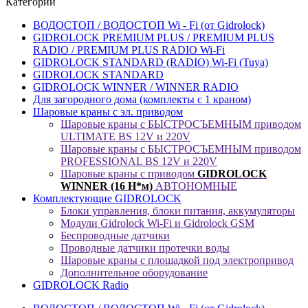
Категории
ВОДОСТОП / ВОДОСТОП Wi - Fi (от Gidrolock)
GIDROLOCK PREMIUM PLUS / PREMIUM PLUS
RADIO / PREMIUM PLUS RADIO Wi-Fi
GIDROLOCK STANDARD (RADIO) Wi-Fi (Tuya)
GIDROLOCK STANDARD
GIDROLOCK WINNER / WINNER RADIO
Для загородного дома (комплекты с 1 краном)
Шаровые краны с эл. приводом
Шаровые краны с БЫСТРОСЪЕМНЫМ приводом
ULTIMATE BS 12V и 220V
Шаровые краны с БЫСТРОСЪЕМНЫМ приводом
PROFESSIONAL BS 12V и 220V
Шаровые краны с приводом
GIDROLOCK
WINNER (16 Н*м)
АВТОНОМНЫЕ
Комплектующие GIDROLOCK
Блоки управления, блоки питания, аккумуляторы
Модули Gidrolock Wi-Fi и Gidrolock GSM
Беспроводные датчики
Проводные датчики протечки воды
Шаровые краны с площадкой под электропривод
Дополнительное оборудование
GIDROLOCK Radio