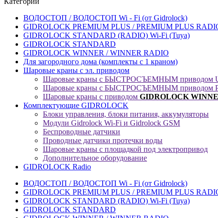
Категории
ВОДОСТОП / ВОДОСТОП Wi - Fi (от Gidrolock)
GIDROLOCK PREMIUM PLUS / PREMIUM PLUS RADIO 
GIDROLOCK STANDARD (RADIO) Wi-Fi (Tuya)
GIDROLOCK STANDARD
GIDROLOCK WINNER / WINNER RADIO
Для загородного дома (комплекты с 1 краном)
Шаровые краны с эл. приводом
Шаровые краны с БЫСТРОСЪЕМНЫМ приводом U
Шаровые краны с БЫСТРОСЪЕМНЫМ приводом P
Шаровые краны с приводом
GIDROLOCK
WINNER
Комплектующие GIDROLOCK
Блоки управления, блоки питания, аккумуляторы
Модули Gidrolock Wi-Fi и Gidrolock GSM
Беспроводные датчики
Проводные датчики протечки воды
Шаровые краны с площадкой под электропривод
Дополнительное оборудование
GIDROLOCK Radio
ВОДОСТОП / ВОДОСТОП Wi - Fi (от Gidrolock)
GIDROLOCK PREMIUM PLUS / PREMIUM PLUS RADIO 
GIDROLOCK STANDARD (RADIO) Wi-Fi (Tuya)
GIDROLOCK STANDARD