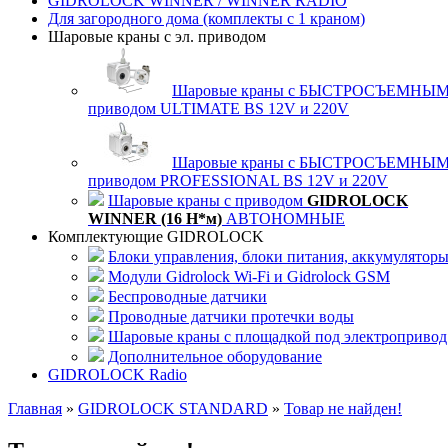
GIDROLOCK WINNER / WINNER RADIO
Для загородного дома (комплекты с 1 краном)
Шаровые краны с эл. приводом
Шаровые краны с БЫСТРОСЪЕМНЫ
приводом ULTIMATE BS 12V и 220V
Шаровые краны с БЫСТРОСЪЕМНЫ
приводом PROFESSIONAL BS 12V и 220V
Шаровые краны с приводом
GIDROLOCK
WINNER (16 Н*м)
АВТОНОМНЫЕ
Комплектующие GIDROLOCK
Блоки управления, блоки питания, аккумулятор
Модули Gidrolock Wi-Fi и Gidrolock GSM
Беспроводные датчики
Проводные датчики протечки воды
Шаровые краны с площадкой под электропривод
Дополнительное оборудование
GIDROLOCK Radio
Главная
»
GIDROLOCK STANDARD
»
Товар не найден!