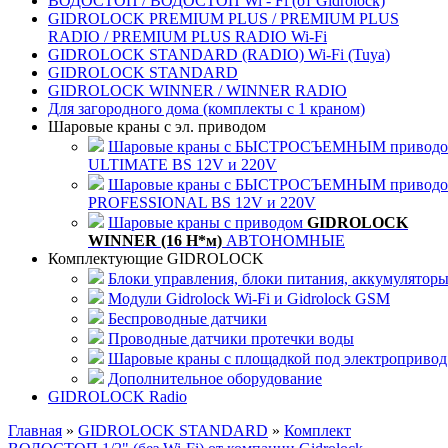
ВОДОСТОП / ВОДОСТОП Wi - Fi (от Gidrolock)
GIDROLOCK PREMIUM PLUS / PREMIUM PLUS
RADIO / PREMIUM PLUS RADIO Wi-Fi
GIDROLOCK STANDARD (RADIO) Wi-Fi (Tuya)
GIDROLOCK STANDARD
GIDROLOCK WINNER / WINNER RADIO
Для загородного дома (комплекты с 1 краном)
Шаровые краны с эл. приводом
Шаровые краны с БЫСТРОСЪЕМНЫМ привод
ULTIMATE BS 12V и 220V
Шаровые краны с БЫСТРОСЪЕМНЫМ привод
PROFESSIONAL BS 12V и 220V
Шаровые краны с приводом
GIDROLOCK
WINNER (16 Н*м)
АВТОНОМНЫЕ
Комплектующие GIDROLOCK
Блоки управления, блоки питания, аккумулятор
Модули Gidrolock Wi-Fi и Gidrolock GSM
Беспроводные датчики
Проводные датчики протечки воды
Шаровые краны с площадкой под электропривод
Дополнительное оборудование
GIDROLOCK Radio
Главная
»
GIDROLOCK STANDARD
»
Комплект