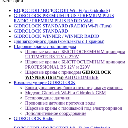
Категории
ВОДОСТОП / ВОДОСТОП Wi - Fi (от Gidrolock)
GIDROLOCK PREMIUM PLUS / PREMIUM PLUS
RADIO / PREMIUM PLUS RADIO Wi-Fi
GIDROLOCK STANDARD (RADIO) Wi-Fi (Tuya)
GIDROLOCK STANDARD
GIDROLOCK WINNER / WINNER RADIO
Для загородного дома (комплекты с 1 краном)
Шаровые краны с эл. приводом
Шаровые краны с БЫСТРОСЪЕМНЫМ приводом
ULTIMATE BS 12V и 220V
Шаровые краны с БЫСТРОСЪЕМНЫМ приводом
PROFESSIONAL BS 12V и 220V
Шаровые краны с приводом
GIDROLOCK
WINNER (16 Н*м)
АВТОНОМНЫЕ
Комплектующие GIDROLOCK
Блоки управления, блоки питания, аккумуляторы
Модули Gidrolock Wi-Fi и Gidrolock GSM
Беспроводные датчики
Проводные датчики протечки воды
Шаровые краны с площадкой под электропривод
Дополнительное оборудование
GIDROLOCK Radio