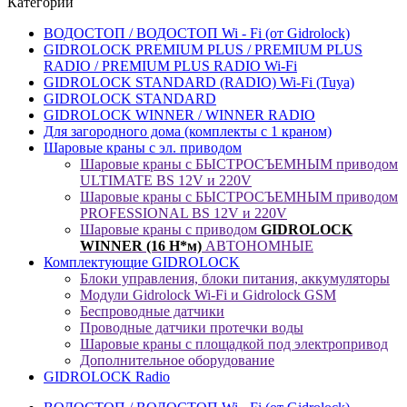
Категории
ВОДОСТОП / ВОДОСТОП Wi - Fi (от Gidrolock)
GIDROLOCK PREMIUM PLUS / PREMIUM PLUS
RADIO / PREMIUM PLUS RADIO Wi-Fi
GIDROLOCK STANDARD (RADIO) Wi-Fi (Tuya)
GIDROLOCK STANDARD
GIDROLOCK WINNER / WINNER RADIO
Для загородного дома (комплекты с 1 краном)
Шаровые краны с эл. приводом
Шаровые краны с БЫСТРОСЪЕМНЫМ приводом
ULTIMATE BS 12V и 220V
Шаровые краны с БЫСТРОСЪЕМНЫМ приводом
PROFESSIONAL BS 12V и 220V
Шаровые краны с приводом
GIDROLOCK
WINNER (16 Н*м)
АВТОНОМНЫЕ
Комплектующие GIDROLOCK
Блоки управления, блоки питания, аккумуляторы
Модули Gidrolock Wi-Fi и Gidrolock GSM
Беспроводные датчики
Проводные датчики протечки воды
Шаровые краны с площадкой под электропривод
Дополнительное оборудование
GIDROLOCK Radio