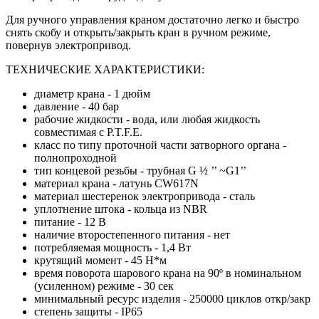
Для ручного управления краном достаточно легко и быстро
снять скобу и открыть/закрыть кран в ручном режиме,
повернув электропривод.
ТЕХНИЧЕСКИЕ ХАРАКТЕРИСТИКИ:
диаметр крана - 1 дюйм
давление - 40 бар
рабочие жидкости - вода, или любая жидкость
совместимая с P.T.F.E.
класс по типу проточной части затворного органа -
полнопроходной
тип концевой резьбы - трубная G ½ ’’ ~G1’’
материал крана - латунь CW617N
материал шестеренок электропривода - сталь
уплотнение штока - кольца из NBR
питание - 12 В
наличие второстепенного питания - нет
потребляемая мощность - 1,4 Вт
крутящий момент - 45 Н*м
время поворота шарового крана на 90º в номинальном
(усиленном) режиме - 30 сек
минимальный ресурс изделия - 250000 циклов откр/закр
степень защиты - IP65