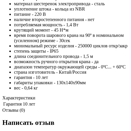
материал шестеренок электропривода - сталь
уплотнение штока - кольца из NBR
питание - 220 В
наличие второстепенного питания - нет
потребляемая мощность - 1,4 Вт
крутящий момент - 45 Н*м
время поворота шарового крана на 90º в номинальном
(усиленном) режиме - 30сек
минимальный ресурс изделия - 250000 циклов откр/закр
степень защиты - IP65
длина соединительного провода - 1,5 м
возможность ручного открытия крана - да
диапазон температур окружающей среды - 0ºС... + 60ºС
страна изготовитель - Китай/Россия
гарантия - 10 лет
габариты упаковки - 130x140x90мм
вес - 0,64 кг
Характеристики
Гарантия
10 лет
Отзывы (0)
Написать отзыв