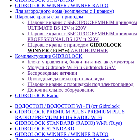
GIDROLOCK WINNER / WINNER RADIO
Для загородного дома (комплекты с 1 краном)
Шаровые краны с эл. приводом
Шаровые краны с БЫСТРОСЪЕМНЫМ приводом
ULTIMATE BS 12V и 220V
Шаровые краны с БЫСТРОСЪЕМНЫМ приводом
PROFESSIONAL BS 12V и 220V
Шаровые краны с приводом
GIDROLOCK
WINNER (16 Н*м)
АВТОНОМНЫЕ
Комплектующие GIDROLOCK
Блоки управления, блоки питания, аккумуляторы
Модули Gidrolock Wi-Fi и Gidrolock GSM
Беспроводные датчики
Проводные датчики протечки воды
Шаровые краны с площадкой под электропривод
Дополнительное оборудование
GIDROLOCK Radio
ВОДОСТОП / ВОДОСТОП Wi - Fi (от Gidrolock)
GIDROLOCK PREMIUM PLUS / PREMIUM PLUS
RADIO / PREMIUM PLUS RADIO Wi-Fi
GIDROLOCK STANDARD (RADIO) Wi-Fi (Tuya)
GIDROLOCK STANDARD
GIDROLOCK WINNER / WINNER RADIO
Для загородного дома (комплекты с 1 краном)