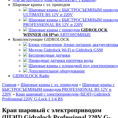
Шаровые краны с эл. приводом
Шаровые краны с БЫСТРОСЪЕМНЫМ привод
ULTIMATE BS 12V и 220V
Шаровые краны с БЫСТРОСЪЕМНЫМ привод
PROFESSIONAL BS 12V и 220V
Шаровые краны с приводом
GIDROLOCK
WINNER (16 Н*м)
АВТОНОМНЫЕ
Комплектующие GIDROLOCK
Блоки управления, блоки питания, аккумулятор
Модули Gidrolock Wi-Fi и Gidrolock GSM
Беспроводные датчики
Проводные датчики протечки воды
Шаровые краны с площадкой под электропривод
Дополнительное оборудование
GIDROLOCK Radio
Главная
»
Шаровые краны с эл. приводом
»
Шаровые краны с
БЫСТРОСЪЕМНЫМ приводом PROFESSIONAL BS 12V и
220V
»
Кран шаровый с электроприводом (ШЭП) Gidrolock
Professional 220V G-Lock 1 1/4 BS
Кран шаровый с электроприводом
(ШЭП) Gidrolock Professional 220V G-