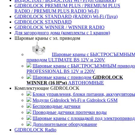
ВОДОСТОП / ВОДОСТОП Wi - Fi (от Gidrolock)
GIDROLOCK PREMIUM PLUS / PREMIUM PLUS
RADIO / PREMIUM PLUS RADIO Wi-Fi
GIDROLOCK STANDARD (RADIO) Wi-Fi (Tuya)
GIDROLOCK STANDARD
GIDROLOCK WINNER / WINNER RADIO
Для загородного дома (комплекты с 1 краном)
Шаровые краны с эл. приводом
Шаровые краны с БЫСТРОСЪЕМНЫ
приводом ULTIMATE BS 12V и 220V
Шаровые краны с БЫСТРОСЪЕМНЫМ привод
PROFESSIONAL BS 12V и 220V
Шаровые краны с приводом
GIDROLOCK
WINNER (16 Н*м)
АВТОНОМНЫЕ
Комплектующие GIDROLOCK
Блоки управления, блоки питания, аккумулятор
Модули Gidrolock Wi-Fi и Gidrolock GSM
Беспроводные датчики
Проводные датчики протечки воды
Шаровые краны с площадкой под электропривод
Дополнительное оборудование
GIDROLOCK Radio