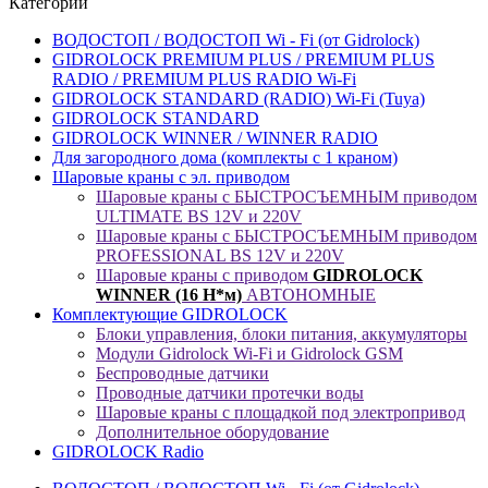
Категории
ВОДОСТОП / ВОДОСТОП Wi - Fi (от Gidrolock)
GIDROLOCK PREMIUM PLUS / PREMIUM PLUS
RADIO / PREMIUM PLUS RADIO Wi-Fi
GIDROLOCK STANDARD (RADIO) Wi-Fi (Tuya)
GIDROLOCK STANDARD
GIDROLOCK WINNER / WINNER RADIO
Для загородного дома (комплекты с 1 краном)
Шаровые краны с эл. приводом
Шаровые краны с БЫСТРОСЪЕМНЫМ приводом
ULTIMATE BS 12V и 220V
Шаровые краны с БЫСТРОСЪЕМНЫМ приводом
PROFESSIONAL BS 12V и 220V
Шаровые краны с приводом
GIDROLOCK
WINNER (16 Н*м)
АВТОНОМНЫЕ
Комплектующие GIDROLOCK
Блоки управления, блоки питания, аккумуляторы
Модули Gidrolock Wi-Fi и Gidrolock GSM
Беспроводные датчики
Проводные датчики протечки воды
Шаровые краны с площадкой под электропривод
Дополнительное оборудование
GIDROLOCK Radio