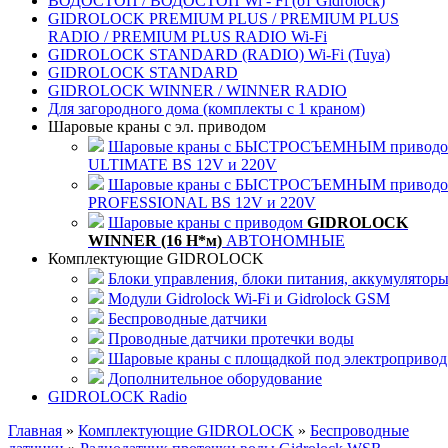
ВОДОСТОП / ВОДОСТОП Wi - Fi (от Gidrolock)
GIDROLOCK PREMIUM PLUS / PREMIUM PLUS
RADIO / PREMIUM PLUS RADIO Wi-Fi
GIDROLOCK STANDARD (RADIO) Wi-Fi (Tuya)
GIDROLOCK STANDARD
GIDROLOCK WINNER / WINNER RADIO
Для загородного дома (комплекты с 1 краном)
Шаровые краны с эл. приводом
Шаровые краны с БЫСТРОСЪЕМНЫМ привод
ULTIMATE BS 12V и 220V
Шаровые краны с БЫСТРОСЪЕМНЫМ привод
PROFESSIONAL BS 12V и 220V
Шаровые краны с приводом
GIDROLOCK
WINNER (16 Н*м)
АВТОНОМНЫЕ
Комплектующие GIDROLOCK
Блоки управления, блоки питания, аккумулятор
Модули Gidrolock Wi-Fi и Gidrolock GSM
Беспроводные датчики
Проводные датчики протечки воды
Шаровые краны с площадкой под электропривод
Дополнительное оборудование
GIDROLOCK Radio
Главная
»
Комплектующие GIDROLOCK
»
Беспроводные