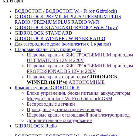
Категории
ВОДОСТОП / ВОДОСТОП Wi - Fi (от Gidrolock)
GIDROLOCK PREMIUM PLUS / PREMIUM PLUS
RADIO / PREMIUM PLUS RADIO Wi-Fi
GIDROLOCK STANDARD (RADIO) Wi-Fi (Tuya)
GIDROLOCK STANDARD
GIDROLOCK WINNER / WINNER RADIO
Для загородного дома (комплекты с 1 краном)
Шаровые краны с эл. приводом
Шаровые краны с БЫСТРОСЪЕМНЫМ приводом
ULTIMATE BS 12V и 220V
Шаровые краны с БЫСТРОСЪЕМНЫМ приводом
PROFESSIONAL BS 12V и 220V
Шаровые краны с приводом
GIDROLOCK
WINNER (16 Н*м)
АВТОНОМНЫЕ
Комплектующие GIDROLOCK
Блоки управления, блоки питания, аккумуляторы
Модули Gidrolock Wi-Fi и Gidrolock GSM
Беспроводные датчики
Проводные датчики протечки воды
Шаровые краны с площадкой под электропривод
Дополнительное оборудование
GIDROLOCK Radio