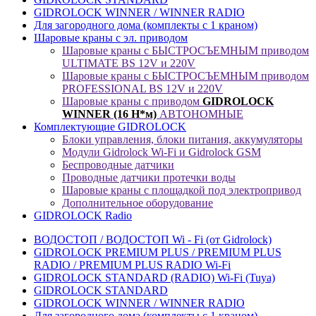
GIDROLOCK WINNER / WINNER RADIO
Для загородного дома (комплекты с 1 краном)
Шаровые краны с эл. приводом
Шаровые краны с БЫСТРОСЪЕМНЫМ приводом
ULTIMATE BS 12V и 220V
Шаровые краны с БЫСТРОСЪЕМНЫМ приводом
PROFESSIONAL BS 12V и 220V
Шаровые краны с приводом
GIDROLOCK
WINNER (16 Н*м)
АВТОНОМНЫЕ
Комплектующие GIDROLOCK
Блоки управления, блоки питания, аккумуляторы
Модули Gidrolock Wi-Fi и Gidrolock GSM
Беспроводные датчики
Проводные датчики протечки воды
Шаровые краны с площадкой под электропривод
Дополнительное оборудование
GIDROLOCK Radio
ВОДОСТОП / ВОДОСТОП Wi - Fi (от Gidrolock)
GIDROLOCK PREMIUM PLUS / PREMIUM PLUS
RADIO / PREMIUM PLUS RADIO Wi-Fi
GIDROLOCK STANDARD (RADIO) Wi-Fi (Tuya)
GIDROLOCK STANDARD
GIDROLOCK WINNER / WINNER RADIO
Для загородного дома (комплекты с 1 краном)