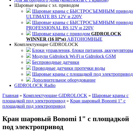
Шаровые краны с эл. приводом
Шаровые краны с БЫСТРОСЪЕМНЫМ привод
ULTIMATE BS 12V и 220V
Шаровые краны с БЫСТРОСЪЕМНЫМ привод
PROFESSIONAL BS 12V и 220V
Шаровые краны с приводом
GIDROLOCK
WINNER (16 Н*м)
АВТОНОМНЫЕ
Комплектующие GIDROLOCK
Блоки управления, блоки питания, аккумулятор
Модули Gidrolock Wi-Fi и Gidrolock GSM
Беспроводные датчики
Проводные датчики протечки воды
Шаровые краны с площадкой под электропривод
Дополнительное оборудование
GIDROLOCK Radio
Главная
»
Комплектующие GIDROLOCK
»
Шаровые краны с
площадкой под электропривод
»
Кран шаровый Bonomi 1" с
площадкой под электропривод
Кран шаровый Bonomi 1" с площадкой
под электропривод