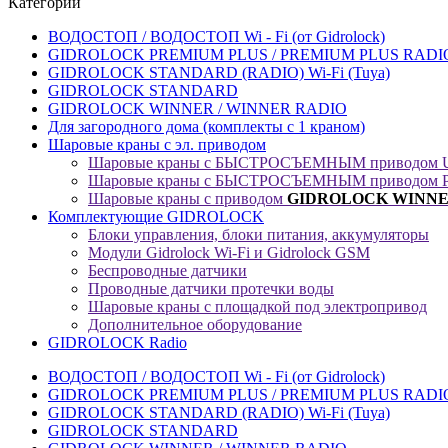
Категории
ВОДОСТОП / ВОДОСТОП Wi - Fi (от Gidrolock)
GIDROLOCK PREMIUM PLUS / PREMIUM PLUS RADIO 
GIDROLOCK STANDARD (RADIO) Wi-Fi (Tuya)
GIDROLOCK STANDARD
GIDROLOCK WINNER / WINNER RADIO
Для загородного дома (комплекты с 1 краном)
Шаровые краны с эл. приводом
Шаровые краны с БЫСТРОСЪЕМНЫМ приводом U
Шаровые краны с БЫСТРОСЪЕМНЫМ приводом P
Шаровые краны с приводом
GIDROLOCK
WINNER
Комплектующие GIDROLOCK
Блоки управления, блоки питания, аккумуляторы
Модули Gidrolock Wi-Fi и Gidrolock GSM
Беспроводные датчики
Проводные датчики протечки воды
Шаровые краны с площадкой под электропривод
Дополнительное оборудование
GIDROLOCK Radio
ВОДОСТОП / ВОДОСТОП Wi - Fi (от Gidrolock)
GIDROLOCK PREMIUM PLUS / PREMIUM PLUS RADIO 
GIDROLOCK STANDARD (RADIO) Wi-Fi (Tuya)
GIDROLOCK STANDARD