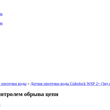
ом
ом
ы
 протечки воды
»
Датчик протечки воды Gidrolock WSР 2+ (3м) 
онтролем обрыва цепи