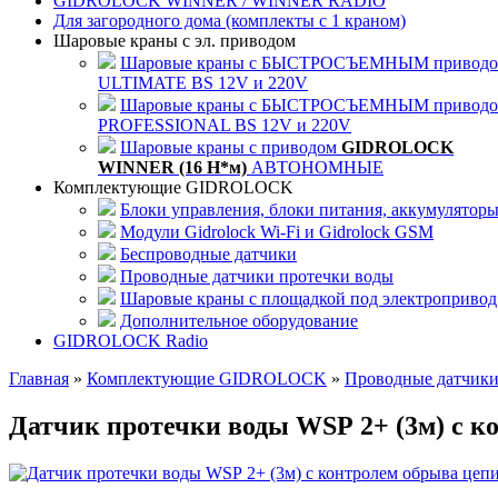
GIDROLOCK WINNER / WINNER RADIO
Для загородного дома (комплекты с 1 краном)
Шаровые краны с эл. приводом
Шаровые краны с БЫСТРОСЪЕМНЫМ привод
ULTIMATE BS 12V и 220V
Шаровые краны с БЫСТРОСЪЕМНЫМ привод
PROFESSIONAL BS 12V и 220V
Шаровые краны с приводом
GIDROLOCK
WINNER (16 Н*м)
АВТОНОМНЫЕ
Комплектующие GIDROLOCK
Блоки управления, блоки питания, аккумулятор
Модули Gidrolock Wi-Fi и Gidrolock GSM
Беспроводные датчики
Проводные датчики протечки воды
Шаровые краны с площадкой под электропривод
Дополнительное оборудование
GIDROLOCK Radio
Главная
»
Комплектующие GIDROLOCK
»
Проводные датчики
Датчик протечки воды WSР 2+ (3м) с к