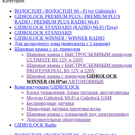
Категории
ВОДОСТОП / ВОДОСТОП Wi - Fi (от Gidrolock)
GIDROLOCK PREMIUM PLUS / PREMIUM PLUS
RADIO / PREMIUM PLUS RADIO Wi-Fi
GIDROLOCK STANDARD (RADIO) Wi-Fi (Tuya)
GIDROLOCK STANDARD
GIDROLOCK WINNER / WINNER RADIO
Для загородного дома (комплекты с 1 краном)
Шаровые краны с эл. приводом
Шаровые краны с БЫСТРОСЪЕМНЫМ приводом
ULTIMATE BS 12V и 220V
Шаровые краны с БЫСТРОСЪЕМНЫМ приводом
PROFESSIONAL BS 12V и 220V
Шаровые краны с приводом
GIDROLOCK
WINNER (16 Н*м)
АВТОНОМНЫЕ
Комплектующие GIDROLOCK
Блоки управления, блоки питания, аккумуляторы
Модули Gidrolock Wi-Fi и Gidrolock GSM
Беспроводные датчики
Проводные датчики протечки воды
Шаровые краны с площадкой под электропривод
Дополнительное оборудование
GIDROLOCK Radio