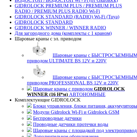
ВОДОСТОП / ВОДОСТОП Wi - Fi (от Gidrolock)
GIDROLOCK PREMIUM PLUS / PREMIUM PLUS
RADIO / PREMIUM PLUS RADIO Wi-Fi
GIDROLOCK STANDARD (RADIO) Wi-Fi (Tuya)
GIDROLOCK STANDARD
GIDROLOCK WINNER / WINNER RADIO
Для загородного дома (комплекты с 1 краном)
Шаровые краны с эл. приводом
Шаровые краны с БЫСТРОСЪЕМНЫ
приводом ULTIMATE BS 12V и 220V
Шаровые краны с БЫСТРОСЪЕМНЫ
приводом PROFESSIONAL BS 12V и 220V
Шаровые краны с приводом
GIDROLOCK
WINNER (16 Н*м)
АВТОНОМНЫЕ
Комплектующие GIDROLOCK
Блоки управления, блоки питания, аккумулятор
Модули Gidrolock Wi-Fi и Gidrolock GSM
Беспроводные датчики
Проводные датчики протечки воды
Шаровые краны с площадкой под электропривод
Дополнительное оборудование