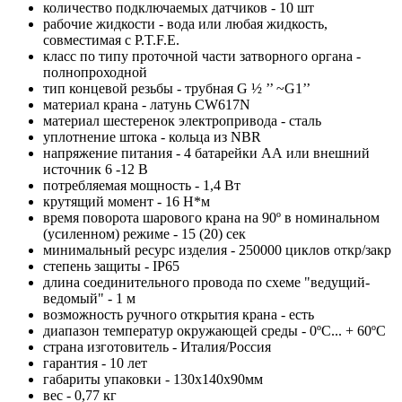
количество подключаемых датчиков - 10 шт
рабочие жидкости - вода или любая жидкость,
совместимая с P.T.F.E.
класс по типу проточной части затворного органа -
полнопроходной
тип концевой резьбы - трубная G ½ ’’ ~G1’’
материал крана - латунь CW617N
материал шестеренок электропривода - сталь
уплотнение штока - кольца из NBR
напряжение питания - 4 батарейки АА или внешний
источник 6 -12 В
потребляемая мощность - 1,4 Вт
крутящий момент - 16 Н*м
время поворота шарового крана на 90º в номинальном
(усиленном) режиме - 15 (20) сек
минимальный ресурс изделия - 250000 циклов откр/закр
степень защиты - IP65
длина соединительного провода по схеме "ведущий-
ведомый" - 1 м
возможность ручного открытия крана - есть
диапазон температур окружающей среды - 0ºС... + 60ºС
страна изготовитель - Италия/Россия
гарантия - 10 лет
габариты упаковки - 130x140x90мм
вес - 0,77 кг