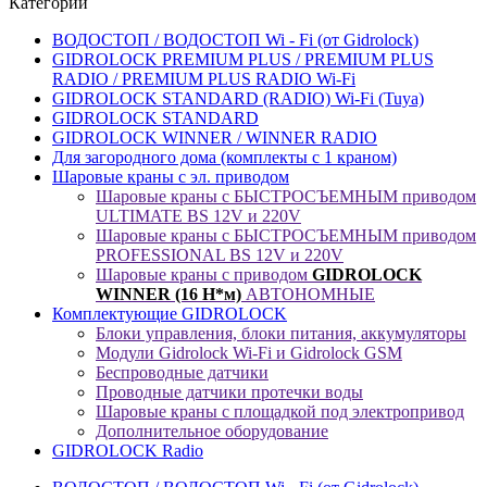
Категории
ВОДОСТОП / ВОДОСТОП Wi - Fi (от Gidrolock)
GIDROLOCK PREMIUM PLUS / PREMIUM PLUS
RADIO / PREMIUM PLUS RADIO Wi-Fi
GIDROLOCK STANDARD (RADIO) Wi-Fi (Tuya)
GIDROLOCK STANDARD
GIDROLOCK WINNER / WINNER RADIO
Для загородного дома (комплекты с 1 краном)
Шаровые краны с эл. приводом
Шаровые краны с БЫСТРОСЪЕМНЫМ приводом
ULTIMATE BS 12V и 220V
Шаровые краны с БЫСТРОСЪЕМНЫМ приводом
PROFESSIONAL BS 12V и 220V
Шаровые краны с приводом
GIDROLOCK
WINNER (16 Н*м)
АВТОНОМНЫЕ
Комплектующие GIDROLOCK
Блоки управления, блоки питания, аккумуляторы
Модули Gidrolock Wi-Fi и Gidrolock GSM
Беспроводные датчики
Проводные датчики протечки воды
Шаровые краны с площадкой под электропривод
Дополнительное оборудование
GIDROLOCK Radio