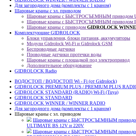
Для загородного дома (комплекты с 1 краном)
Шаровые краны с эл. приводом
Шаровые краны с БЫСТРОСЪЕМНЫМ приводом U
Шаровые краны с БЫСТРОСЪЕМНЫМ приводом P
Шаровые краны с приводом
GIDROLOCK
WINNER
Комплектующие GIDROLOCK
Блоки управления, блоки питания, аккумуляторы
Модули Gidrolock Wi-Fi и Gidrolock GSM
Беспроводные датчики
Проводные датчики протечки воды
Шаровые краны с площадкой под электропривод
Дополнительное оборудование
GIDROLOCK Radio
ВОДОСТОП / ВОДОСТОП Wi - Fi (от Gidrolock)
GIDROLOCK PREMIUM PLUS / PREMIUM PLUS RADIO 
GIDROLOCK STANDARD (RADIO) Wi-Fi (Tuya)
GIDROLOCK STANDARD
GIDROLOCK WINNER / WINNER RADIO
Для загородного дома (комплекты с 1 краном)
Шаровые краны с эл. приводом
Шаровые краны с БЫСТРОСЪЕМНЫМ привод
ULTIMATE BS 12V и 220V
Шаровые краны с БЫСТРОСЪЕМНЫМ привод