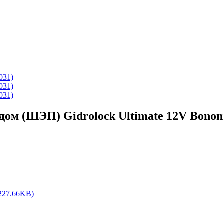
ом (ШЭП) Gidrolock Ultimate 12V Bonom
227.66KB)