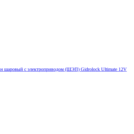
н шаровый с электроприводом (ШЭП) Gidrolock Ultimate 12V