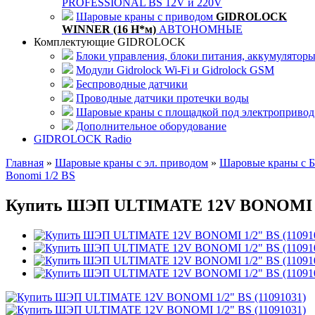
PROFESSIONAL BS 12V и 220V
Шаровые краны с приводом
GIDROLOCK
WINNER (16 Н*м)
АВТОНОМНЫЕ
Комплектующие GIDROLOCK
Блоки управления, блоки питания, аккумулятор
Модули Gidrolock Wi-Fi и Gidrolock GSM
Беспроводные датчики
Проводные датчики протечки воды
Шаровые краны с площадкой под электропривод
Дополнительное оборудование
GIDROLOCK Radio
Главная
»
Шаровые краны с эл. приводом
»
Шаровые краны с
Bonomi 1/2 BS
Купить ШЭП ULTIMATE 12V BONOMI 1/