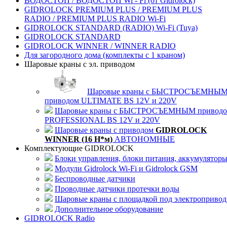
ВОДОСТОП / ВОДОСТОП Wi - Fi (от Gidrolock)
GIDROLOCK PREMIUM PLUS / PREMIUM PLUS
RADIO / PREMIUM PLUS RADIO Wi-Fi
GIDROLOCK STANDARD (RADIO) Wi-Fi (Tuya)
GIDROLOCK STANDARD
GIDROLOCK WINNER / WINNER RADIO
Для загородного дома (комплекты с 1 краном)
Шаровые краны с эл. приводом
Шаровые краны с БЫСТРОСЪЕМНЫ
приводом ULTIMATE BS 12V и 220V
Шаровые краны с БЫСТРОСЪЕМНЫМ привод
PROFESSIONAL BS 12V и 220V
Шаровые краны с приводом
GIDROLOCK
WINNER (16 Н*м)
АВТОНОМНЫЕ
Комплектующие GIDROLOCK
Блоки управления, блоки питания, аккумулятор
Модули Gidrolock Wi-Fi и Gidrolock GSM
Беспроводные датчики
Проводные датчики протечки воды
Шаровые краны с площадкой под электропривод
Дополнительное оборудование
GIDROLOCK Radio