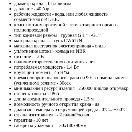
диаметр крана - 1 1/2 дюйма
давление - 40 бар
рабочие жидкости - вода, или любая жидкость
совместимая с P.T.F.E.
класс по типу проточной части затворного органа -
полнопроходной
тип концевой резьбы - трубная G 1 ’’ ~G1’’
материал крана - латунь CW617N
материал шестеренок электропривода - сталь
уплотнение штока - кольца из NBR
питание - 12 В
наличие второстепенного питания - нет
потребляемая мощность - 1,4 Вт
крутящий момент - 45 Н*м
время поворота шарового крана на 90º в номинальном
(усиленном) режиме - 30сек
минимальный ресурс изделия - 250000 циклов откр/закр
степень защиты - IP65
длина соединительного провода - 1,5 м
возможность ручного открытия крана - да
диапазон температур окружающей среды - 0ºС... + 60ºС
страна изготовитель - Италия/Россия
гарантия - 10 лет
габариты упаковки - 130x140x90мм