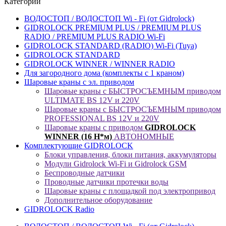
Категории
ВОДОСТОП / ВОДОСТОП Wi - Fi (от Gidrolock)
GIDROLOCK PREMIUM PLUS / PREMIUM PLUS
RADIO / PREMIUM PLUS RADIO Wi-Fi
GIDROLOCK STANDARD (RADIO) Wi-Fi (Tuya)
GIDROLOCK STANDARD
GIDROLOCK WINNER / WINNER RADIO
Для загородного дома (комплекты с 1 краном)
Шаровые краны с эл. приводом
Шаровые краны с БЫСТРОСЪЕМНЫМ приводом
ULTIMATE BS 12V и 220V
Шаровые краны с БЫСТРОСЪЕМНЫМ приводом
PROFESSIONAL BS 12V и 220V
Шаровые краны с приводом
GIDROLOCK
WINNER (16 Н*м)
АВТОНОМНЫЕ
Комплектующие GIDROLOCK
Блоки управления, блоки питания, аккумуляторы
Модули Gidrolock Wi-Fi и Gidrolock GSM
Беспроводные датчики
Проводные датчики протечки воды
Шаровые краны с площадкой под электропривод
Дополнительное оборудование
GIDROLOCK Radio