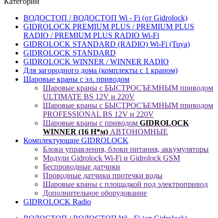
Категории
ВОДОСТОП / ВОДОСТОП Wi - Fi (от Gidrolock)
GIDROLOCK PREMIUM PLUS / PREMIUM PLUS
RADIO / PREMIUM PLUS RADIO Wi-Fi
GIDROLOCK STANDARD (RADIO) Wi-Fi (Tuya)
GIDROLOCK STANDARD
GIDROLOCK WINNER / WINNER RADIO
Для загородного дома (комплекты с 1 краном)
Шаровые краны с эл. приводом
Шаровые краны с БЫСТРОСЪЕМНЫМ приводом
ULTIMATE BS 12V и 220V
Шаровые краны с БЫСТРОСЪЕМНЫМ приводом
PROFESSIONAL BS 12V и 220V
Шаровые краны с приводом
GIDROLOCK
WINNER (16 Н*м)
АВТОНОМНЫЕ
Комплектующие GIDROLOCK
Блоки управления, блоки питания, аккумуляторы
Модули Gidrolock Wi-Fi и Gidrolock GSM
Беспроводные датчики
Проводные датчики протечки воды
Шаровые краны с площадкой под электропривод
Дополнительное оборудование
GIDROLOCK Radio