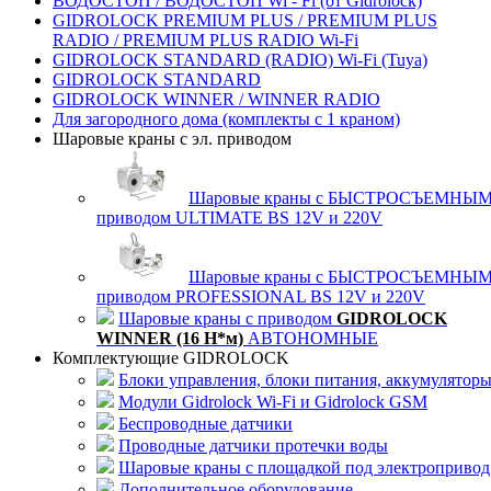
ВОДОСТОП / ВОДОСТОП Wi - Fi (от Gidrolock)
GIDROLOCK PREMIUM PLUS / PREMIUM PLUS
RADIO / PREMIUM PLUS RADIO Wi-Fi
GIDROLOCK STANDARD (RADIO) Wi-Fi (Tuya)
GIDROLOCK STANDARD
GIDROLOCK WINNER / WINNER RADIO
Для загородного дома (комплекты с 1 краном)
Шаровые краны с эл. приводом
Шаровые краны с БЫСТРОСЪЕМНЫ
приводом ULTIMATE BS 12V и 220V
Шаровые краны с БЫСТРОСЪЕМНЫ
приводом PROFESSIONAL BS 12V и 220V
Шаровые краны с приводом
GIDROLOCK
WINNER (16 Н*м)
АВТОНОМНЫЕ
Комплектующие GIDROLOCK
Блоки управления, блоки питания, аккумулятор
Модули Gidrolock Wi-Fi и Gidrolock GSM
Беспроводные датчики
Проводные датчики протечки воды
Шаровые краны с площадкой под электропривод
Дополнительное оборудование