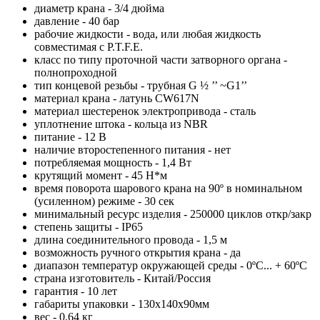
диаметр крана - 3/4 дюйма
давление - 40 бар
рабочие жидкости - вода, или любая жидкость
совместимая с P.T.F.E.
класс по типу проточной части затворного органа -
полнопроходной
тип концевой резьбы - трубная G ½ ’’ ~G1’’
материал крана - латунь CW617N
материал шестеренок электропривода - сталь
уплотнение штока - кольца из NBR
питание - 12 В
наличие второстепенного питания - нет
потребляемая мощность - 1,4 Вт
крутящий момент - 45 Н*м
время поворота шарового крана на 90º в номинальном
(усиленном) режиме - 30 сек
минимальный ресурс изделия - 250000 циклов откр/закр
степень защиты - IP65
длина соединительного провода - 1,5 м
возможность ручного открытия крана - да
диапазон температур окружающей среды - 0ºС... + 60ºС
страна изготовитель - Китай/Россия
гарантия - 10 лет
габариты упаковки - 130x140x90мм
вес - 0,64 кг