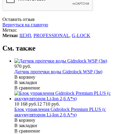
Оставить отзыв
Вернуться на главную
Метки:
Метки:
ШЭП
,
PROFESSIONAL
,
G-LOCK
См. также
970 руб.
Датчик протечки воды Gidrolock WSР (3м)
В корзину
В закладки
В сравнение
10 168 руб.
12 710 руб.
Блок управления Gidrolock Premium PLUS (с
аккумулятором Li-Ion 2,6 A*ч)
В корзину
В закладки
В сравнение