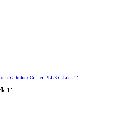
М
ы
лект Gidrоlock Cottage PLUS G-Lock 1"
ck 1"