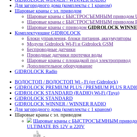
Для загородного дома (комплекты с 1 краном)
Шаровые краны с эл. приводом
Шаровые краны с БЫСТРОСЪЕМНЫМ приводом U
Шаровые краны с БЫСТРОСЪЕМНЫМ приводом P
Шаровые краны с приводом
GIDROLOCK
WINNER
Комплектующие GIDROLOCK
Блоки управления, блоки питания, аккумуляторы
Модули Gidrolock Wi-Fi и Gidrolock GSM
Беспроводные датчики
Проводные датчики протечки воды
Шаровые краны с площадкой под электропривод
Дополнительное оборудование
GIDROLOCK Radio
ВОДОСТОП / ВОДОСТОП Wi - Fi (от Gidrolock)
GIDROLOCK PREMIUM PLUS / PREMIUM PLUS RADIO 
GIDROLOCK STANDARD (RADIO) Wi-Fi (Tuya)
GIDROLOCK STANDARD
GIDROLOCK WINNER / WINNER RADIO
Для загородного дома (комплекты с 1 краном)
Шаровые краны с эл. приводом
Шаровые краны с БЫСТРОСЪЕМНЫМ привод
ULTIMATE BS 12V и 220V