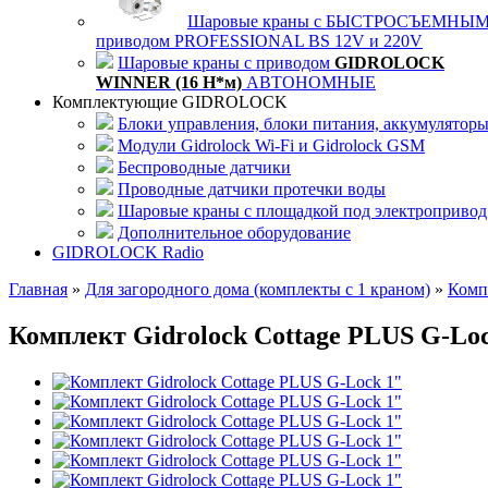
Шаровые краны с БЫСТРОСЪЕМНЫ
приводом PROFESSIONAL BS 12V и 220V
Шаровые краны с приводом
GIDROLOCK
WINNER (16 Н*м)
АВТОНОМНЫЕ
Комплектующие GIDROLOCK
Блоки управления, блоки питания, аккумулятор
Модули Gidrolock Wi-Fi и Gidrolock GSM
Беспроводные датчики
Проводные датчики протечки воды
Шаровые краны с площадкой под электропривод
Дополнительное оборудование
GIDROLOCK Radio
Главная
»
Для загородного дома (комплекты с 1 краном)
»
Комп
Комплект Gidrоlock Cottage PLUS G-Lo