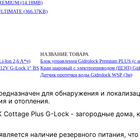
REMIUM (14.18MB)
LTIMATE (366.37KB)
НАЗВАНИЕ ТОВАРА
Блок управления Gidrolock Premium PLUS (с а
Кран шаровый с электроприводом (ШЭП) Gidro
Датчик протечки воды Gidrolock WSР (3м)
 предназначен для обнаружения и локализа
я и отопления.
Cottage Plus G-Lock - загородные дома, 
вляется наличие резервного питания, что